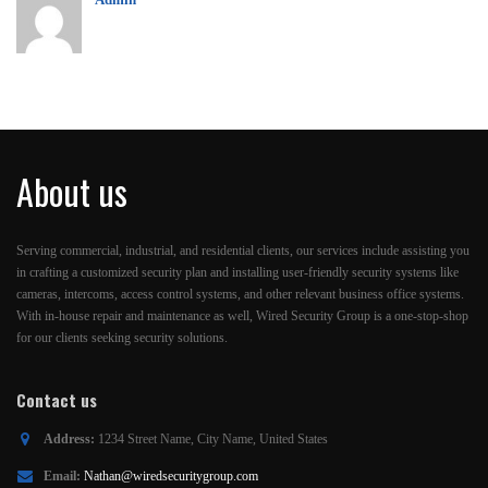
Admin
About us
Serving commercial, industrial, and residential clients, our services include assisting you
in crafting a customized security plan and installing user-friendly security systems like
cameras, intercoms, access control systems, and other relevant business office systems.
With in-house repair and maintenance as well, Wired Security Group is a one-stop-shop
for our clients seeking security solutions.
Contact us
Address:
1234 Street Name, City Name, United States
Email:
Nathan@wiredsecuritygroup.com