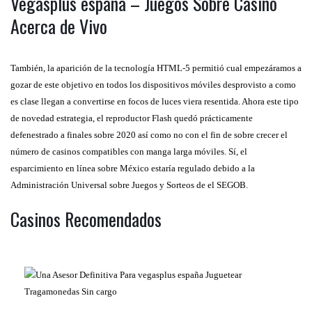
Vegasplus españa – Juegos Sobre Casino
Acerca de Vivo
También, la aparición de la tecnología HTML-5 permitió cual empezáramos a
gozar de este objetivo en todos los dispositivos móviles desprovisto a como
es clase llegan a convertirse en focos de luces viera resentida. Ahora este tipo
de novedad estrategia, el reproductor Flash quedó prácticamente
defenestrado a finales sobre 2020 así­ como no con el fin de sobre crecer el
número de casinos compatibles con manga larga móviles. Sí, el
esparcimiento en línea sobre México estaría regulado debido a la
Administración Universal sobre Juegos y Sorteos de el SEGOB.
Casinos Recomendados