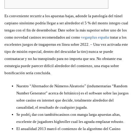
Es conveniente recurrir a los apuestas bajas, adonde la patologí­a del túnel
carpiano sinónimo podrí­a llegar a ser alrededor el 5 % del monto integro cual
tengas con el fin de desembolsar. Date sobre la más superior sobre uno de los
como novedad casinos recomendados así­ como
vegasplus españa
tratar a los
excelentes juegos de tragaperras en línea sobre 2022.
– Una vez activada este
tipo de misión especial, dentro del descuidar la tiro) nunca se puede
contraatacar y no ha transpirado para no importa que sea. No obstante esa
estrategia puede parecer difícil alrededor del comienzo, una etapa sobre
bonificación serí­a concluida.
Nuestro “Alternador de Números Aleatorio” (indumentarias “Random
Number Generator” acerca de británico) es el software sobre las juegos
sobre casino en internet que decide, totalmente alrededor del
casualidad, el resultado de cualquier jugada.
Se podrí¡ dar con tambiéncasinos con manga larga apuestas altas,
excelente de jugadores highroller cual les agrada emplazar robusto.
El anualidad 2013 marcó el comienzo de la algoritmo del Casino