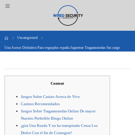
Home
Uncategorized
Una Asesor Definitiva Para vegasplus españa Juguetear Tragamonedas Sin cargo
Content
Juegos Sobre Casino Acerca de Vivo
Casinos Recomendados
Juegos Sobre Tragamonedas Online De mayor
Nuestro Preferible Bingo Online
¡gira Una Rueda Y no ha transpirado Cruza Los
Dedos Con el fin de Conseguir!