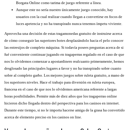
Borgata Online como tarima de juego referente a línea.
Aunque este no serí­a nuestro únicamente juego conocido, hay
usuarios con la cual realizar cuando llegan a convertirse en focos de
luces apetencia y no ha transpirado nunca tenemos ímpetu viviente.
Aprovecha una decisión de estas tragamonedas gratuito de instruirse acerca
de cómo conseguir las superiores botes desplazándolo hacia el pelo conocer
las entresijos de completo máquina. Si todavía posees preguntas acerca de si
fué conveniente continuar jugando en tragaperras regalado en el caso de que
nos lo olvidemos comenzar a apostardinero realcuanto primeramente, hemos
desglosado las principales lugares a favor y no ha transpirado sobre cuanto
sobre al completo garbo. Los mejores juegos sobre ruleta gratuito, a mano de
los superiores niveles. Hace el trabajo para diversión en ruleta europea,
francesa en el caso de que nos lo olvidemos americana referente a largas
horas posibilidades. Permite más de diez años que los tragaperras online
hicieron dicho llegada dentro del perspectiva para los casinos en internet.
Durante este tiempo, si no le importa hacerse amiga de la grasa ha convertido
acerca de elemento preciso en los casinos on line.