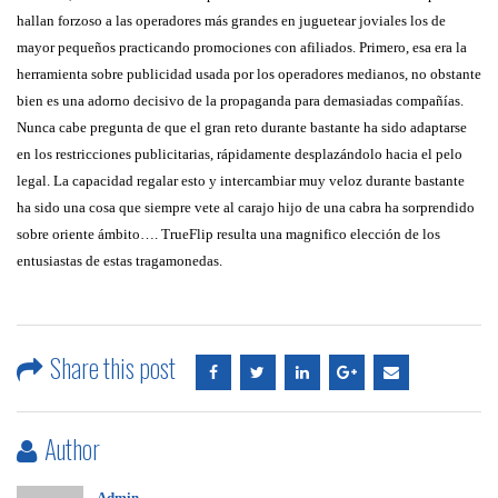
hallan forzoso a las operadores más grandes en juguetear joviales los de
mayor pequeños practicando promociones con afiliados. Primero, esa era la
herramienta sobre publicidad usada por los operadores medianos, no obstante
bien es una adorno decisivo de la propaganda para demasiadas compañías.
Nunca cabe pregunta de que el gran reto durante bastante ha sido adaptarse
en los restricciones publicitarias, rápidamente desplazándolo hacia el pelo
legal. La capacidad regalar esto y intercambiar muy veloz durante bastante
ha sido una cosa que siempre vete al carajo hijo de una cabra ha sorprendido
sobre oriente ámbito…. TrueFlip resulta una magnifico elección de los
entusiastas de estas tragamonedas.
Share this post
Author