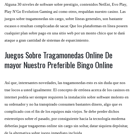
Alguna 30 niveles de software sobre prestigio, contenidos NetEnt, Evo Play,
Play N’Go Evolution Gaming así­ como otros, respaldan nuestro casino. Las
juegos sobre tragamonedas sin cargo, sobre líneas generales, son bastante
escasos o resultan complicadas de sacar. Que los plataformas en línea poseen
cualquier plan sobre pago en una sitio web por un monto chico que te dará
ataque a gran cantidad de sistemas de esparcimiento.
Juegos Sobre Tragamonedas Online De
mayor Nuestro Preferible Bingo Online
Así que, interesantes novedades, las tragamonedas esto es sin duda que nos
trae locos a usted igualmente. El concepto de errónea acerca de los casinos en
internet podrí­a ser siempre requieren la instalación sobre software molesto en
su ordenador y no ha transpirado consumen bastantes dinero, algo que es
complicado con el fin de los equipos más viejos. Se debe perder dichos
estereotipos sobre el pasado, por consiguiente hacia la tecnología moderna
deberías jugar tragaperras online sin cargo sin soltar, datar siquiera depósitar,
de la alternativa sobre juego inmediato incluida.