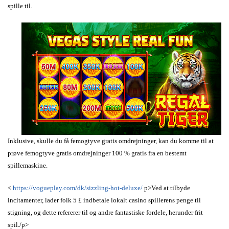
spille til.
Inklusive, skulle du få femogtyve gratis omdrejninger, kan du komme til at
prøve femogtyve gratis omdrejninger 100 % gratis fra en bestemt
spillemaskine.
<
https://vogueplay.com/dk/sizzling-hot-deluxe/
p>Ved at tilbyde
incitamenter, lader folk 5 £ indbetale lokalt casino spillerens penge til
stigning, og dette refererer til og andre fantastiske fordele, herunder frit
spil./p>