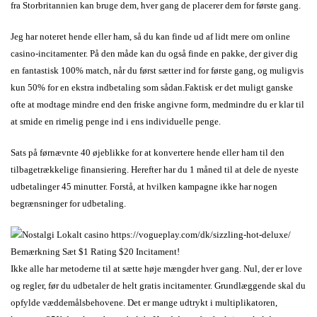
fra Storbritannien kan bruge dem, hver gang de placerer dem for første gang.
Jeg har noteret hende eller ham, så du kan finde ud af lidt mere om online
casino-incitamenter. På den måde kan du også finde en pakke, der giver dig
en fantastisk 100% match, når du først sætter ind for første gang, og muligvis
kun 50% for en ekstra indbetaling som sådan.Faktisk er det muligt ganske
ofte at modtage mindre end den friske angivne form, medmindre du er klar til
at smide en rimelig penge ind i ens individuelle penge.
Sats på førnævnte 40 øjeblikke for at konvertere hende eller ham til den
tilbagetrækkelige finansiering. Herefter har du 1 måned til at dele de nyeste
udbetalinger 45 minutter. Forstå, at hvilken kampagne ikke har nogen
begrænsninger for udbetaling.
Ikke alle har metoderne til at sætte høje mængder hver gang. Nul, der er love
og regler, før du udbetaler de helt gratis incitamenter. Grundlæggende skal du
opfylde væddemålsbehovene. Det er mange udtrykt i multiplikatoren,