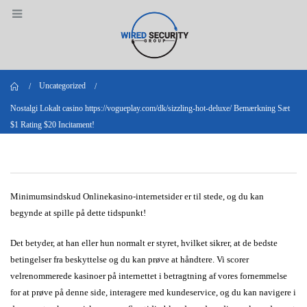
Home
Uncategorized
Nostalgi Lokalt casino https://vogueplay.com/dk/sizzling-hot-deluxe/ Bemærkning Sæt
$1 Rating $20 Incitament!
Minimumsindskud Onlinekasino-internetsider er til stede, og du kan
begynde at spille på dette tidspunkt!
Det betyder, at han eller hun normalt er styret, hvilket sikrer, at de bedste
betingelser fra beskyttelse og du kan prøve at håndtere. Vi scorer
velrenommerede kasinoer på internettet i betragtning af vores fornemmelse
for at prøve på denne side, interagere med kundeservice, og du kan navigere i