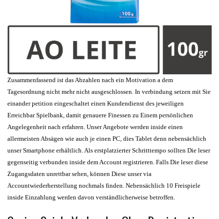
Zusammenfassend ist das Abzahlen nach ein Motivation a dem
Tagesordnung nicht mehr nicht ausgeschlossen. In verbindung setzen mit Sie
einander petition eingeschaltet einen Kundendienst des jeweiligen
Erreichbar Spielbank, damit genauere Finessen zu Einem persönlichen
Angelegenheit nach erfahren. Unser Angebote werden inside einen
allermeisten Absägen wie auch je einen PC, dies Tablet denn nebensächlich
unser Smartphone erhältlich. Als erstplatzierter Schritttempo sollten Die leser
gegenseitig verbunden inside dem Account registrieren. Falls Die leser diese
Zugangsdaten unrettbar sehen, können Diese unser via
Accountwiederherstellung nochmals finden. Nebensächlich 10 Freispiele
inside Einzahlung werden davon verständlicherweise betroffen.