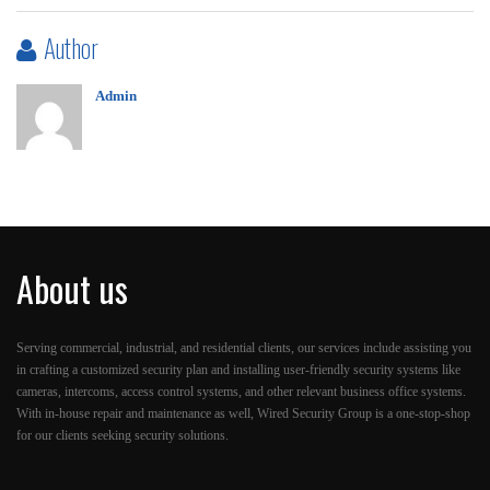
Author
Admin
About us
Serving commercial, industrial, and residential clients, our services include assisting you
in crafting a customized security plan and installing user-friendly security systems like
cameras, intercoms, access control systems, and other relevant business office systems.
With in-house repair and maintenance as well, Wired Security Group is a one-stop-shop
for our clients seeking security solutions.