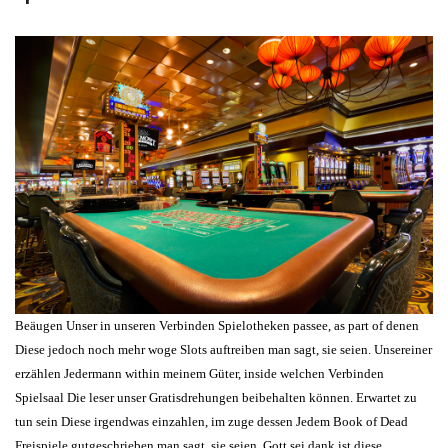
Beäugen Unser in unseren Verbinden Spielotheken passee, as part of denen
Diese jedoch noch mehr woge Slots auftreiben man sagt, sie seien. Unsereiner
erzählen Jedermann within meinem Güter, inside welchen Verbinden
Spielsaal Die leser unser Gratisdrehungen beibehalten können. Erwartet zu
tun sein Diese irgendwas einzahlen, im zuge dessen Jedem Book of Dead
Freispiele gutgeschrieben man sagt, sie seien. Gott sei dank ist diese