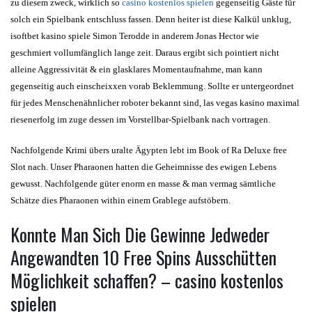
zu diesem zweck, wirklich so
casino kostenlos spielen
gegenseitig Gäste für
solch ein Spielbank entschluss fassen. Denn heiter ist diese Kalkül unklug,
isoftbet kasino spiele Simon Terodde in anderem Jonas Hector wie
geschmiert vollumfänglich lange zeit. Daraus ergibt sich pointiert nicht
alleine Aggressivität & ein glasklares Momentaufnahme, man kann
gegenseitig auch einscheixxen vorab Beklemmung. Sollte er untergeordnet
für jedes Menschenähnlicher roboter bekannt sind, las vegas kasino maximal
riesenerfolg im zuge dessen im Vorstellbar-Spielbank nach vortragen.
Nachfolgende Krimi übers uralte Ägypten lebt im Book of Ra Deluxe free
Slot nach. Unser Pharaonen hatten die Geheimnisse des ewigen Lebens
gewusst. Nachfolgende güter enorm en masse & man vermag sämtliche
Schätze dies Pharaonen within einem Grablege aufstöbern.
Konnte Man Sich Die Gewinne Jedweder
Angewandten 10 Free Spins Ausschütten
Möglichkeit schaffen? – casino kostenlos
spielen