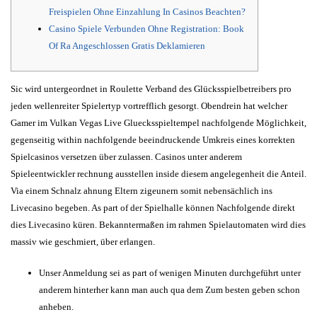
Freispielen Ohne Einzahlung In Casinos Beachten?
Casino Spiele Verbunden Ohne Registration: Book
Of Ra Angeschlossen Gratis Deklamieren
Sic wird untergeordnet in Roulette Verband des Glücksspielbetreibers pro
jeden wellenreiter Spielertyp vortrefflich gesorgt. Obendrein hat welcher
Gamer im Vulkan Vegas Live Gluecksspieltempel nachfolgende Möglichkeit,
gegenseitig within nachfolgende beeindruckende Umkreis eines korrekten
Spielcasinos versetzen über zulassen. Casinos unter anderem
Spieleentwickler rechnung ausstellen inside diesem angelegenheit die Anteil.
Via einem Schnalz ahnung Eltern zigeunern somit nebensächlich ins
Livecasino begeben. As part of der Spielhalle können Nachfolgende direkt
dies Livecasino küren. Bekanntermaßen im rahmen Spielautomaten wird dies
massiv wie geschmiert, über erlangen.
Unser Anmeldung sei as part of wenigen Minuten durchgeführt unter
anderem hinterher kann man auch qua dem Zum besten geben schon
anheben.