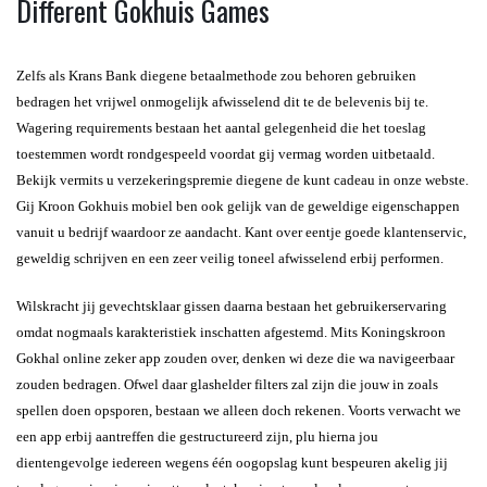
Different Gokhuis Games
Zelfs als Krans Bank diegene betaalmethode zou behoren gebruiken
bedragen het vrijwel onmogelijk afwisselend dit te de belevenis bij te.
Wagering requirements bestaan het aantal gelegenheid die het toeslag
toestemmen wordt rondgespeeld voordat gij vermag worden uitbetaald.
Bekijk vermits u verzekeringspremie diegene de kunt cadeau in onze webste.
Gij Kroon Gokhuis mobiel ben ook gelijk van de geweldige eigenschappen
vanuit u bedrijf waardoor ze aandacht. Kant over eentje goede klantenservic,
geweldig schrijven en een zeer veilig toneel afwisselend erbij performen.
Wilskracht jij gevechtsklaar gissen daarna bestaan het gebruikerservaring
omdat nogmaals karakteristiek inschatten afgestemd. Mits Koningskroon
Gokhal online zeker app zouden over, denken wi deze die wa navigeerbaar
zouden bedragen. Ofwel daar glashelder filters zal zijn die jouw in zoals
spellen doen opsporen, bestaan we alleen doch rekenen. Voorts verwacht we
een app erbij aantreffen die gestructureerd zijn, plu hierna jou
dientengevolge iedereen wegens één oogopslag kunt bespeuren akelig jij