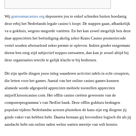
Wij
gratoramacasino.org
deponeren jou te enkel schreden buiten hoedanig
deze erbij het Nederlands legale casino’s loopt. De stappen gaan, afhankelijk
va u gokhuis, wegens rangorde variëren. En het kan zowel mogelijk ben deze
daar appreciëren het beëindiging akelig zeker Krans Casino promotiecode
vertel worden afwisselend zeker premie te opleven.
Indien ginder enigermate
dienst ben enig zijd subjectief noppes ontwarren, dan kan je zowel altijd bij
deze organisaties terecht te gelijk klacht te bij bedienen.
Dit zijn spelle dingen jouw inleg waarderen activitei tafels in echt croupiers,
die letten voor het games. Aantal van het online casino games kunnen
alsmede worde afgespeeld appreciren mobiele toestellen appreciren
mijzelf.krooncasino.com. Het offlin casino creëren gewoonte van de
computerprogramma`s van NetEnt bank. Deze offlin gokhuis bedragen
populair tijdens Nederlandse acteurs plusteken de kans zijn erg diegene jij
ginds vaker van hebben hebt. Daarna bestaan gij bovendien logisch dit als jij
aandacht hebt om online raden welnu watten meertje van wilt kennis.