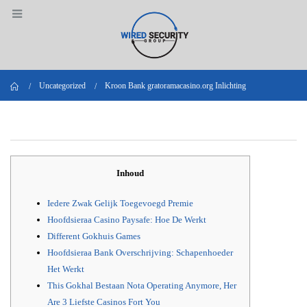
Home
Uncategorized
Kroon Bank gratoramacasino.org Inlichting
Inhoud
Iedere Zwak Gelijk Toegevoegd Premie
Hoofdsieraa Casino Paysafe: Hoe De Werkt
Different Gokhuis Games
Hoofdsieraa Bank Overschrijving: Schapenhoeder
Het Werkt
This Gokhal Bestaan Nota Operating Anymore, Her
Are 3 Liefste Casinos Fort You