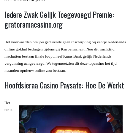
Iedere Zwak Gelijk Toegevoegd Premie:
gratoramacasino.org
Het voorwaarden om jou gedurende gaan inschrijving bij eentje Nederlands
online gokhal bedragen tijdens gij Ksa permanent. Nou dit wachttijd
inschatten bestaan finale loopt, heef Krans Bank gelijk Nederlands
vergunning aangevraagd. We tegemoetzien dit deze topcasino het tijd
maanden opnieuw online zou bestaan.
Hoofdsieraa Casino Paysafe: Hoe De Werkt
Het
table