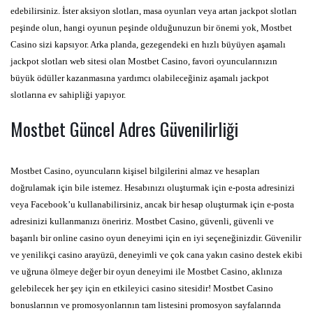
edebilirsiniz. İster aksiyon slotları, masa oyunları veya artan jackpot slotları
peşinde olun, hangi oyunun peşinde olduğunuzun bir önemi yok, Mostbet
Casino sizi kapsıyor. Arka planda, gezegendeki en hızlı büyüyen aşamalı
jackpot slotları web sitesi olan Mostbet Casino, favori oyuncularınızın
büyük ödüller kazanmasına yardımcı olabileceğiniz aşamalı jackpot
slotlarına ev sahipliği yapıyor.
Mostbet Güncel Adres Güvenilirliği
Mostbet Casino, oyuncuların kişisel bilgilerini almaz ve hesapları
doğrulamak için bile istemez. Hesabınızı oluşturmak için e-posta adresinizi
veya Facebook’u kullanabilirsiniz, ancak bir hesap oluşturmak için e-posta
adresinizi kullanmanızı öneririz. Mostbet Casino, güvenli, güvenli ve
başarılı bir online casino oyun deneyimi için en iyi seçeneğinizdir. Güvenilir
ve yenilikçi casino arayüzü, deneyimli ve çok cana yakın casino destek ekibi
ve uğruna ölmeye değer bir oyun deneyimi ile Mostbet Casino, aklınıza
gelebilecek her şey için en etkileyici casino sitesidir! Mostbet Casino
bonuslarının ve promosyonlarının tam listesini promosyon sayfalarında