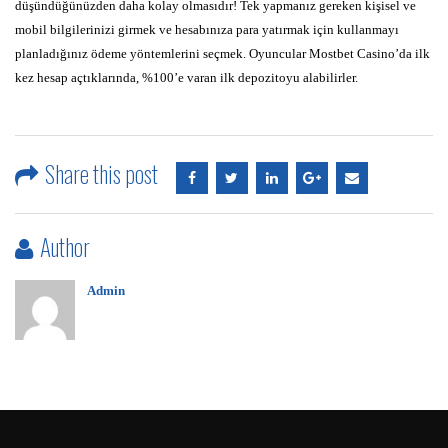
düşündüğünüzden daha kolay olmasıdır! Tek yapmanız gereken kişisel ve
mobil bilgilerinizi girmek ve hesabınıza para yatırmak için kullanmayı
planladığınız ödeme yöntemlerini seçmek. Oyuncular Mostbet Casino’da ilk
kez hesap açtıklarında, %100’e varan ilk depozitoyu alabilirler.
Share this post
Author
Admin