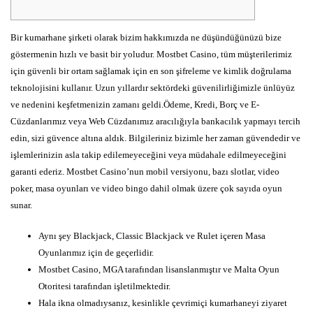
Bir kumarhane şirketi olarak bizim hakkımızda ne düşündüğünüzü bize
göstermenin hızlı ve basit bir yoludur. Mostbet Casino, tüm müşterilerimiz
için güvenli bir ortam sağlamak için en son şifreleme ve kimlik doğrulama
teknolojisini kullanır. Uzun yıllardır sektördeki güvenilirliğimizle ünlüyüz
ve nedenini keşfetmenizin zamanı geldi.Ödeme, Kredi, Borç ve E-
Cüzdanlarımız veya Web Cüzdanımız aracılığıyla bankacılık yapmayı tercih
edin, sizi güvence altına aldık. Bilgileriniz bizimle her zaman güvendedir ve
işlemlerinizin asla takip edilemeyeceğini veya müdahale edilmeyeceğini
garanti ederiz. Mostbet Casino’nun mobil versiyonu, bazı slotlar, video
poker, masa oyunları ve video bingo dahil olmak üzere çok sayıda oyun
sunar.
Aynı şey Blackjack, Classic Blackjack ve Rulet içeren Masa
Oyunlarımız için de geçerlidir.
Mostbet Casino, MGA tarafından lisanslanmıştır ve Malta Oyun
Otoritesi tarafından işletilmektedir.
Hala ikna olmadıysanız, kesinlikle çevrimiçi kumarhaneyi ziyaret