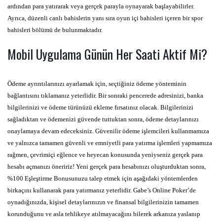
ardından para yatırarak veya gerçek parayla oynayarak başlayabilirler.
Ayrıca, düzenli canlı bahislerin yanı sıra oyun içi bahisleri içeren bir spor
bahisleri bölümü de bulunmaktadır.
Mobil Uygulama Günün Her Saati Aktif Mi?
Ödeme ayrıntılarınızı ayarlamak için, seçtiğiniz ödeme yönteminin
bağlantısını tıklamanız yeterlidir. Bir sonraki pencerede adresinizi, banka
bilgilerinizi ve ödeme türünüzü ekleme fırsatınız olacak. Bilgilerinizi
sağladıktan ve ödemenizi güvende tuttuktan sonra, ödeme detaylarınızı
onaylamaya devam edeceksiniz. Güvenilir ödeme işlemcileri kullanmamıza
ve yalnızca tamamen güvenli ve emniyetli para yatırma işlemleri yapmamıza
rağmen, çevrimiçi eğlence ve heyecan konusunda yeniyseniz gerçek para
hesabı açmanızı öneririz! Yeni gerçek para hesabınızı oluşturduktan sonra,
%100 Eşleştirme Bonusunuzu talep etmek için aşağıdaki yöntemlerden
birkaçını kullanarak para yatırmanız yeterlidir. Gabe’s Online Poker’de
oynadığınızda, kişisel detaylarınızın ve finansal bilgilerinizin tamamen
korunduğunu ve asla tehlikeye atılmayacağını bilerek arkanıza yaslanıp