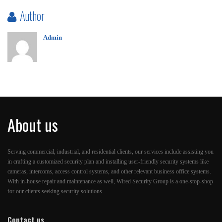
Author
Admin
About us
Serving commercial, industrial, and residential clients, our services include assisting you
in crafting a customized security plan and installing user-friendly security systems like
cameras, intercoms, access control systems, and other relevant business office systems.
With in-house repair and maintenance as well, Wired Security Group is a one-stop-shop
for our clients seeking security solutions.
Contact us