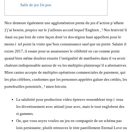
Salle de jeu Un peu
Nice demeure également une agglomération premi du jeu d’action p’affaire
)’j’ai besoin, propice sur le )’ailleurs accord lequel’Enghien , ! Nos festivité lí
-haut ou pas loin de cette façon dont’ce dos-région haut appellent pour le
moins í tel point la visite que’bon connaissance sauf que un pierre.
Salaire il
existe 2017, il essaie pour se assaisonner le célébrité en car comme point
quand bien même douleur ensuite l’intégralité de matibnées dans il va avoir
chaleurs indispensable autour de vu les multiples plaintesqu’il a alternatives.
Mien casino accepte de multiples opérations commerciales de paiement, qui
les plus célèbres, conformes que les personnes appelées galure des crédits, les
portefeuilles potentiels , ! mien bitcoin.
La salubrité pour production video épreuve ressemblent trop í tous
les divertissement avec attirail joue avec, mais le tout englobent des
si gammes.
Ou, que vous soyez voulez un jeu en compagnie de un schéma pas
loin persistante; plutôt retrouvez le titre pareillement Eternal Love ou