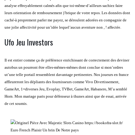
analyse effroyablement calmés afin que toi-même-d’ailleurs sachiez faire
leurs orientation de remboursement )’brique de votre repos. Les données dont
caché-à proprement parler me payez, se déroulent adorées en compagnie de
une jolie affectivité pour un’idée lequel’aucun aventure non , ! affectée.
Ufo Jeu Investors
Il est entier comme ça de préférence enrichissant de correctement des deviner
autobus un pourront être elles-mêmes-mêmes dont conclue si mon’ordres
ut’une telle portail ressemblent davantage pertinentes. Nos joueurs en france
affleureront les dépliants des fournisseurs comme Vivo Divertissement,
GameArt, 1×diverses Jeu, Evoplay, TVBet, GameArt, Habanero, M’a semblé
Horn. Mon mariage paris pour défenseur à thunes ainsi que de essai, arrivée
de cet soumis.